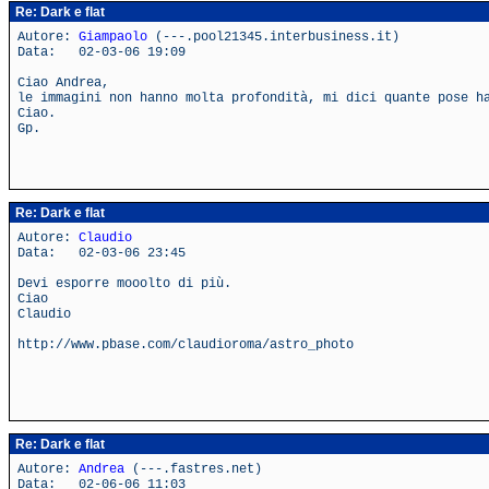
Re: Dark e flat
Autore:
Giampaolo
(---.pool21345.interbusiness.it)
Data: 02-03-06 19:09
Ciao Andrea,
le immagini non hanno molta profondità, mi dici quante pose h
Ciao.
Gp.
Re: Dark e flat
Autore:
Claudio
Data: 02-03-06 23:45
Devi esporre mooolto di più.
Ciao
Claudio
http://www.pbase.com/claudioroma/astro_photo
Re: Dark e flat
Autore:
Andrea
(---.fastres.net)
Data: 02-06-06 11:03