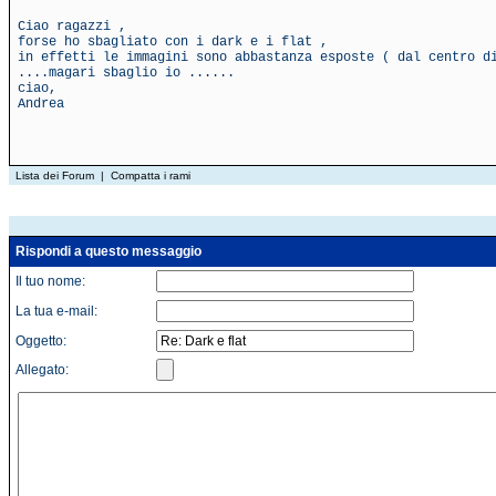
Ciao ragazzi ,
forse ho sbagliato con i dark e i flat ,
in effetti le immagini sono abbastanza esposte ( dal centro d
....magari sbaglio io ......
ciao,
Andrea
Lista dei Forum
|
Compatta i rami
Rispondi a questo messaggio
Il tuo nome:
La tua e-mail:
Oggetto:
Allegato: