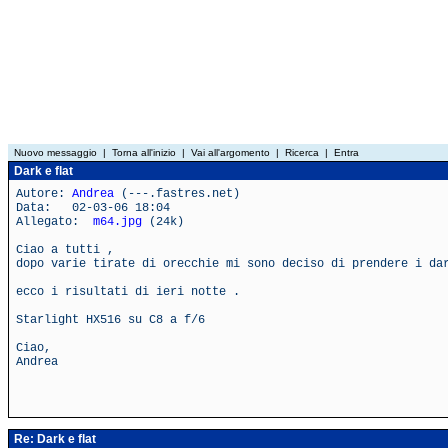
Nuovo messaggio
|
Torna all'inizio
|
Vai all'argomento
|
Ricerca
|
Entra
Dark e flat
Autore:
Andrea
(---.fastres.net)
Data: 02-03-06 18:04
Allegato:
m64.jpg
(24k)
Ciao a tutti ,
dopo varie tirate di orecchie mi sono deciso di prendere i da
ecco i risultati di ieri notte .
Starlight HX516 su C8 a f/6
Ciao,
Andrea
Re: Dark e flat